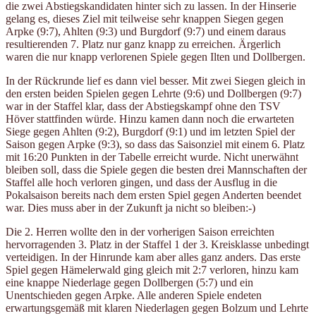
die zwei Abstiegskandidaten hinter sich zu lassen. In der Hinserie
gelang es, dieses Ziel mit teilweise sehr knappen Siegen gegen
Arpke (9:7), Ahlten (9:3) und Burgdorf (9:7) und einem daraus
resultierenden 7. Platz nur ganz knapp zu erreichen. Ärgerlich
waren die nur knapp verlorenen Spiele gegen Ilten und Dollbergen.
In der Rückrunde lief es dann viel besser. Mit zwei Siegen gleich in
den ersten beiden Spielen gegen Lehrte (9:6) und Dollbergen (9:7)
war in der Staffel klar, dass der Abstiegskampf ohne den TSV
Höver stattfinden würde. Hinzu kamen dann noch die erwarteten
Siege gegen Ahlten (9:2), Burgdorf (9:1) und im letzten Spiel der
Saison gegen Arpke (9:3), so dass das Saisonziel mit einem 6. Platz
mit 16:20 Punkten in der Tabelle erreicht wurde. Nicht unerwähnt
bleiben soll, dass die Spiele gegen die besten drei Mannschaften der
Staffel alle hoch verloren gingen, und dass der Ausflug in die
Pokalsaison bereits nach dem ersten Spiel gegen Anderten beendet
war. Dies muss aber in der Zukunft ja nicht so bleiben:-)
Die 2. Herren wollte den in der vorherigen Saison erreichten
hervorragenden 3. Platz in der Staffel 1 der 3. Kreisklasse unbedingt
verteidigen. In der Hinrunde kam aber alles ganz anders. Das erste
Spiel gegen Hämelerwald ging gleich mit 2:7 verloren, hinzu kam
eine knappe Niederlage gegen Dollbergen (5:7) und ein
Unentschieden gegen Arpke. Alle anderen Spiele endeten
erwartungsgemäß mit klaren Niederlagen gegen Bolzum und Lehrte